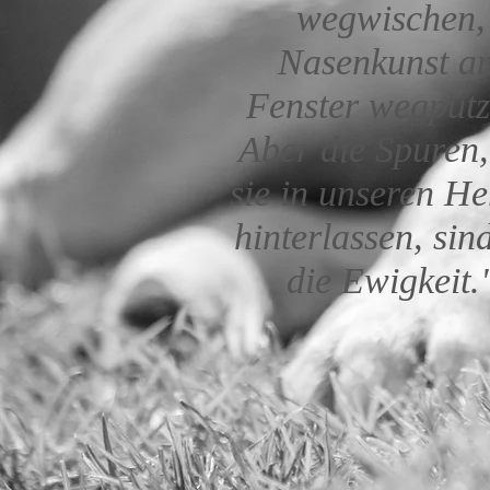
wegwischen,
Nasenkunst a
Fenster wegputz
Aber die Spuren,
sie in unseren He
hinterlassen, sind
die Ewigkeit.