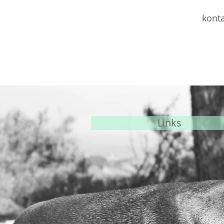
konta
Links