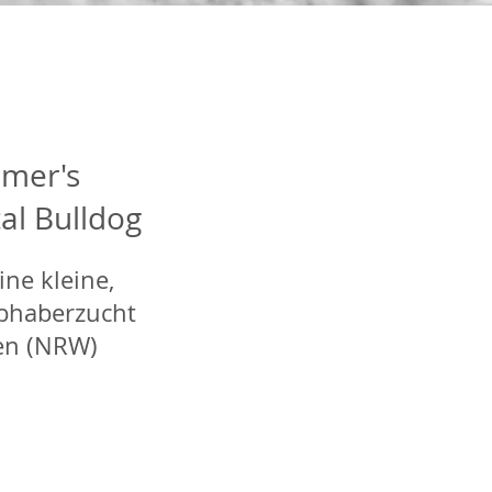
mer's
al Bulldog
ine kleine,
ebhaberzucht
en (NRW)