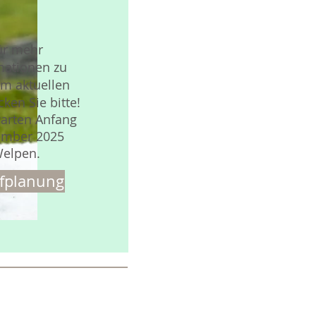
ür mehr
mationen zu
m aktuellen
cken Sie bitte!
arten Anfang
ember 2025
elpen.
fplanung
1