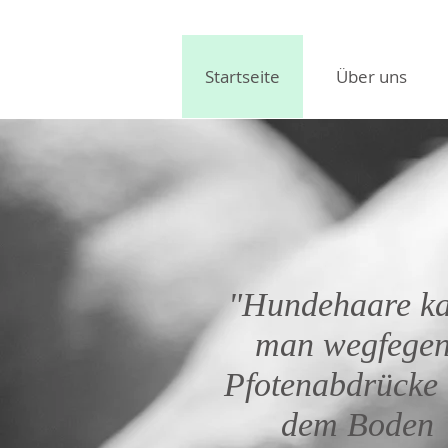
Startseite
Über uns
"Hundehaare k
man wegfegen
Pfotenabdrücke 
dem Boden