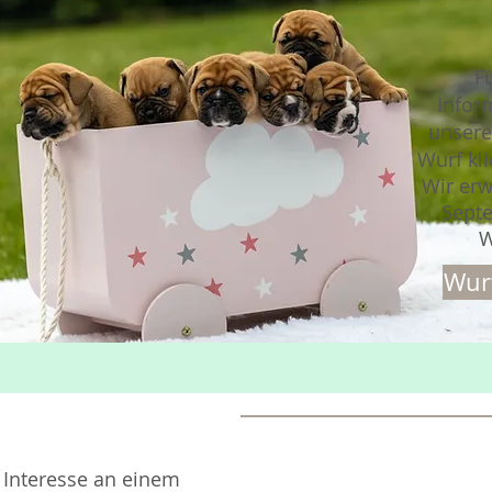
F
Infor
unsere
Wurf kli
Wir erw
Sept
W
Wur
Tel.:
+49 (0) 2404 67 83 66
 Interesse an einem