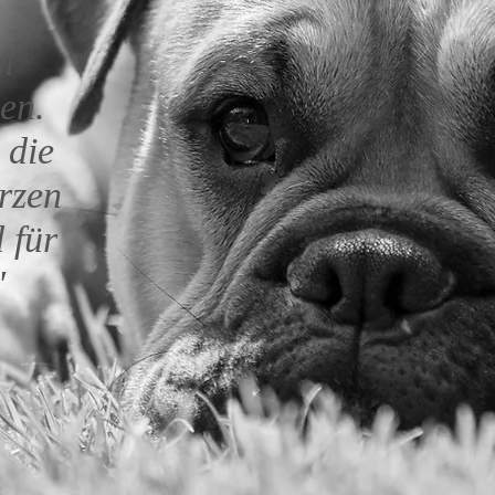
m
en.
 die
rzen
 für
"