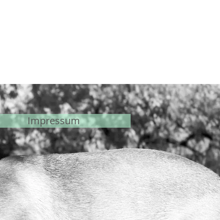
ulldog-gruemmer.de
Impressum