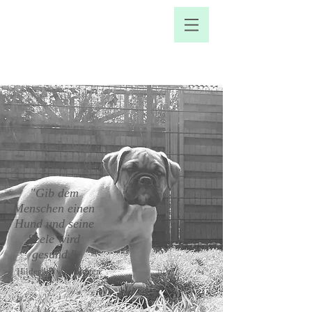
"Gib dem
Menschen einen
Hund und seine
Seele wird
gesund
.
"
Hildegard von Bingen