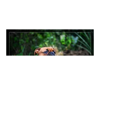
Grümmer's
Aurelius-
Cooper
Links
Datenschutz
Impressum