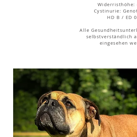
Widerristhöhe:
Cystinurie: Geno
HD B / ED 0
Alle Gesundheitsunte
selbstverständlich 
eingesehen we