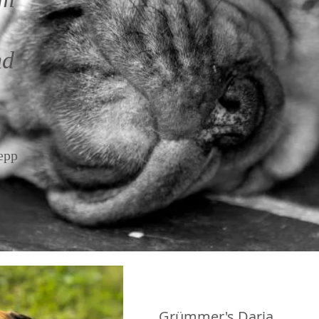
nd
epp
Grümmer's Daria