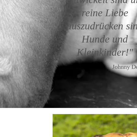
reine Liebe
auszudrücken si
Hunde und
Kleinkinder!
"
Johnny D