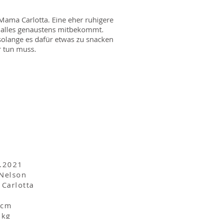
ama Carlotta. Eine eher ruhigere
 alles genaustens mitbekommt.
, solange es dafür etwas zu snacken
ür tun muss.
7.2021
 Nelson
 Carlotta
 cm
 kg