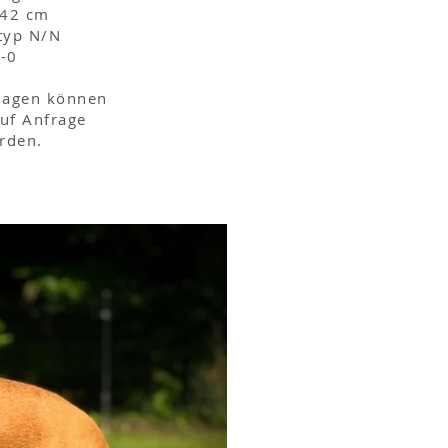
 42 cm
typ N/N
-0
rlagen können
auf Anfrage
rden.